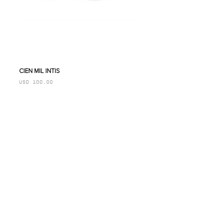
CIEN MIL INTIS
DIEZ MIL INTIS
Precio
Precio
USD 100.00
USD 100.00