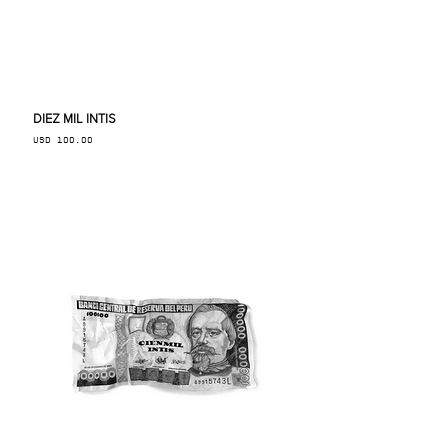
DIEZ MIL INTIS
Precio
USD 100.00