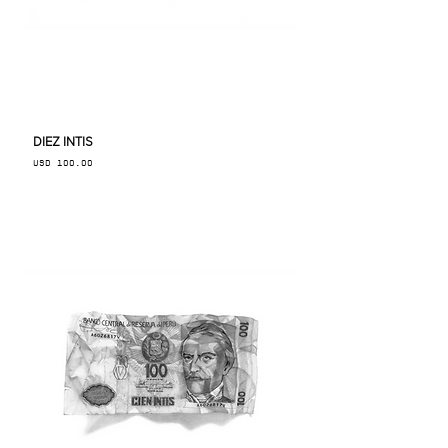
DIEZ INTIS
Precio
USD 100.00